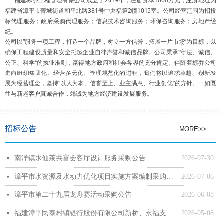
福建标乔工程管理有限公司成立于2019年，注册资本1000万元，注册地址为
福建省漳平市菁城街道和平北路381号中央福第2幢1015室。公司经营范围为招投
标代理服务；政府采购代理服务；信息技术咨询服务；环保咨询服务；房地产经
纪。
公司以“服务一项工程，打造一个品牌，树立一方信誉，拓展一片市场”为目标，以
确保工程建设质量和安全托起企业自律声誉和诚信品牌。公司秉承“守法、诚信、
公正、科学”的执业准则，嬴得地方政府和社会各界的充分肯定。伴随着标乔公司
走向组织集团化、经营多元化、管理规范化的进程，我们将以追求卓越、创新发
展为经营理念，坚持“以人为本、信誉至上、业主满意、行业创优”的方针。一如既
往与新老客户真诚合作，竭诚为地方经济建设发展服务。
招标公告
MORE>>
南洋镇水仙茶共富会客厅设计服务采购公告
2026-07-30
넷
漳平市水资源及水动力优化项目实施方案编制采购公告
2026-07-06
넷
漳平市第二十九届龙舟赛活动采购公告
2026-06-08
넷
福建漳平民泰村镇银行股份有限公司新桥、永福支行-安全防范和网络系统采购公告
2026-05-08
넷