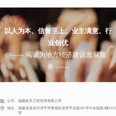
以人为本、信誉至上、业主满意、行
业创优
—— 竭诚为地方经济建设发展服
务 ——
公司名称：
福建标乔工程管理有限公司
地址：
福建省龙岩市漳平市菁城街道和平北路381号中央福第2幢1015
室