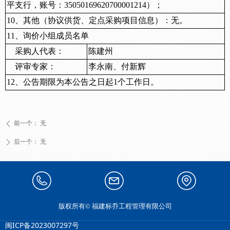
平支行，账号：
35050169620700001214）；
10、其他（协议供货、定点采购项目信息）：无。
11、询价小组成员名单
采购人代表：
陈建州
评审专家：
李永南、付新辉
12、公告期限为本公告之日起1个工作日。
前一个：
无
ꄴ
后一个：
无
ꄲ
13599322278
1731879674@qq.com
福建省龙岩市漳平市菁
版权所有©
福建标乔工程管理有限公司
城街道和平北路381号
闽ICP备2023007297号