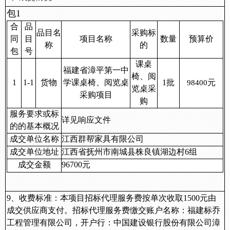
包
1
合
品
品目名
采购标
同
目
项目名称
数量
预算价
称
的
包
号
课桌
福建省漳平第一中
椅、阅
1
1-1
货物
学课桌椅、阅览桌
1批
元
98400
览桌采
采购项目
购
服务要求或标
详见
响应
文件
的的基本概况
成交
单位
名称
江西群帮家具有限公司
成交
单位
地址
江西省抚州市南城县株良镇湖边村
6组
成交
金额
96700元
9、收费标准：
本项目招标代理服务费
按单次收取
1500元
由
成交供应商支付。
招标代理服务费缴交账户名称：
福建标乔
工程管理有限公司，开户行：中国建设银行股份有限公司漳