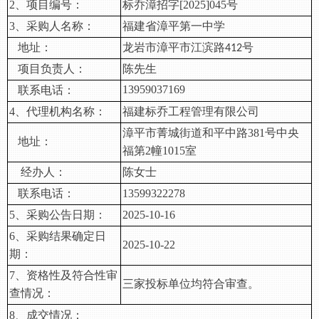
2、项目编号：
标乔漳招字
[2025]045号
3、采购人名称：
福建省漳平第一中学
地址：
龙岩市漳平市江滨路
号
412
项目负责人：
陈先生
13959037169
联系电话：
4、代理机构名称：
福建标乔工程管理有限公司
漳平市菁城街道和平中路
381号中央
地址：
福第2幢1015室
经办人：
陈女士
联系电话：
13599322278
5、采购公告日期：
202
5
-
10
-
16
6、采购结果确定日
202
5
-
10
-
22
期：
7、资格性及符合性审
三家投标单位均符合审查。
查情况：
8、成交情况：