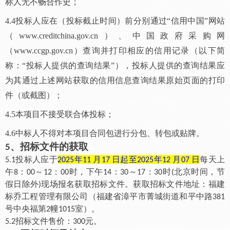
标人
无不畅合作史
；
4.4
投标人应在（投标截止时间）前分别通过
“信用中国”网站
（www.creditchina.gov.cn）、中国政府采购网
（www.ccgp.gov.cn）查询并打印相应的信用记录（以下简
称：“投标人提供的查询结果”），投标人提供的查询结果应
为其通过上述网站获取的信用信息查询结果原始页面的打印
件（或截图）；
4.5
本项目不接受联合体投标
；
4.6
中标人不得对本项目合同包进行分包、转包或贴牌。
、招标文件的获取
5
投标人
应于
年
月
日起至
年
月
日
每天上
5.1
20
25
11
17
20
25
12
07
午
：
～
：
时，下午
：
～
：
时
北京时间，节
8
0
0
1
2
0
0
14
3
0
1
7
3
0
(
假日除外
现场报名获取
招标文件
。
获取招标文件地址：
福建
)
标乔工程管理有限公司（福建省漳平市菁城街道和平中路
381
号中央福第
幢
室）
。
2
1015
招标文件
售价：
元。
5.2
300