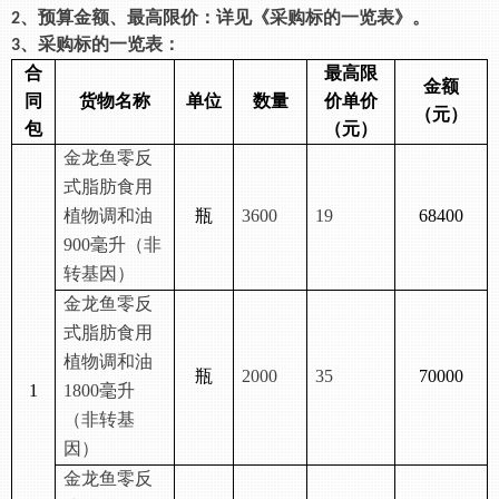
、预算金额、最高限价：详见《采购标的一览表》。
2
、
采购标的
一览表
：
3
合
最高限
金额
同
货物
名称
单位
数量
价单价
（元）
包
（元）
金龙鱼零反
式脂肪
食用
植物调和油
瓶
3600
19
68400
900毫升
（非
转基因）
金龙鱼零反
式脂肪
食用
植物调和油
瓶
200
0
3
5
70000
1
1800
毫升
（非转基
因）
金龙鱼零反