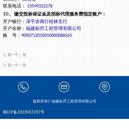
联系电话：
13599322278
、
10
缴交投标保证金及招标代理服务费指定账户：
开户银行：
漳平农商行桂林支行
开户名称：
福建标乔工程管理有限公司
账
号：
9090712010010000088565
前一个：
无
ꄴ
后一个：
无
ꄲ
13599322278
1731879674@qq.com
福建省龙岩市漳平市菁
版权所有©
福建标乔工程管理有限公司
城街道和平北路381号
闽ICP备2023007297号
中央福第2幢1015室
闽ICP备2023007297号