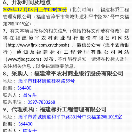
、开标时间及地点
6
年
月
日上午
时
分
（北京时间）
，
福建标乔工程
2025
12
08
09
30
管理有限公司（福建省漳平市菁城街道和平中路
号中央福
381
第
幢
室）
。
2
1015
、
有关本项目招标的相关信息（包括招标文件若有修改）都
7
将在
福建漳平农村商业银行股份有限公司网站
（
）、微信公众号（漳平农商银
http://www.fjnx.com.cn/zhpnsh
行）通知及福建标乔工程管理有限公司网站
（
）
发布
，
不作另行通知，请潜在投标人及时
www.fjbqgc.com
关注相关信息，以免错漏重要信息。
、采购人：
福建漳平农村商业银行股份有限公司
8
地址：
漳平市桂林街道桂林路
号
59
邮编：
364400
联系人：
吕
先生
联系电话：
0597-7833268
、
代理机构：
福建标乔工程管理有限公司
9
地址：
漳平市菁城街道和平中路
号中央福第
幢
室
381
2
1015
邮编：
364400
联系人：
陈女士