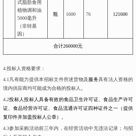
式脂肪
食用
植物调和油
瓶
1
6
00
76
121600
50
00毫升
（非转基
因）
合计
260000元
4.投标人资格要求：
4.1
凡有能力提供本招标文件所述货物及
服务
具有法人资格的
境内
供应商
均可能成为合格的投标人
。
4.2
投标人投标人具备有效的食品卫生许可证、食品生产许可
证、食品经营许可证、食品流通许可证四种证件之一（提供
复印件并加盖投标人公章）。
4.3
参加采购活动前三年内，在经营活动中无违法记录；与
招