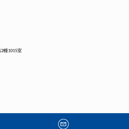
第
幢
室
2
1015