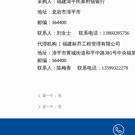
采购人：
福建漳平民泰村镇银行
地址：
龙岩市漳平市
邮编：
3644
00
联系人：
刘
女士
联系电话
：
13860285756
：
代理机构
福建标乔工程管理有限公司
地址：
漳平市菁城街道和平中路
号中央福
381
邮编：
364400
联系人：
陈梅香
联系电话：
13599322278
前一个：
无
ꄴ
后一个：
无
ꄲ