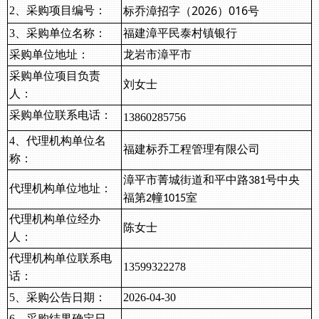
标乔漳招字（
2026）016号
2、
采购
项目编号：
3、采购
单位
名称：
福建漳平民泰村镇银行
采购
单位
地址：
龙岩市漳平市
采购
单位
项目负责
刘女士
人：
采购
单位
联系电话：
13860285756
4、代理机构
单位
名
福建标乔工程管理有限公司
称：
漳平市菁城街道和平中路
号中央
381
代理机构
单位
地址：
福第
幢
室
2
1015
代理机构
单位
经办
陈
女士
人：
代理机构
单位
联系电
13599322278
话：
5、采购公告日期：
202
6
-
04
-
30
6、采购结果确定日