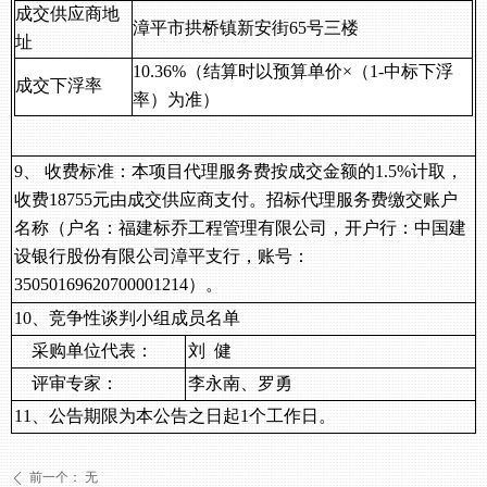
成交供应商
地
漳平市拱桥镇新安街
65号三楼
址
10.36%
（
结算时以预算单价
×（1-中标下浮
成交下浮率
率）为准
）
9、 收费标准：本项目代理服务费
按成交金额的
1.5%计取，
收费
18755元
由
成交供应商
支付。招标代理服务费缴交账户
名称（户名：福建标乔工程管理有限公司，开户行：中国建
设银行股份有限公司漳平支行，账号：
35050169620700001214）。
1
0
、竞争性
谈判
小组成员名单
采购
单位
代表：
刘
健
评审专家：
李永南、罗勇
1
1
、公告期限为本公告之日起
1个工作日。
前一个：
无
ꄴ