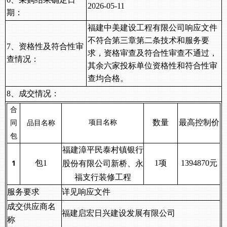
202
6
-
05
-
11
期：
福建中美建设工程有限公司响应文件
不符合第三章第二条技术和服务要
7、资格性及符合性审
求，
资格审查及符合性审查不通过，
查情况：
其余六
家投标单位资格性和符合性审
查均合格。
8、成交情况：
合
同
品目名称
数量
最高控制价
项目名称
包
福建漳平民泰村镇银行
股份有限公司新桥、永
1
包
1
1项
1394870
元
福支行装修工程
服务要求
详见
响应
文件
成交供应商
名
福建启宏日兴建设发展有限公司
称